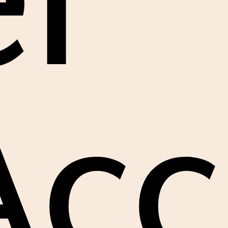
er
’Ac