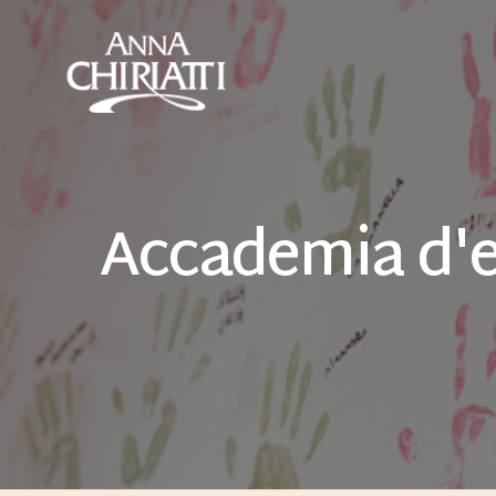
Skip
to
main
content
Accademia
d'