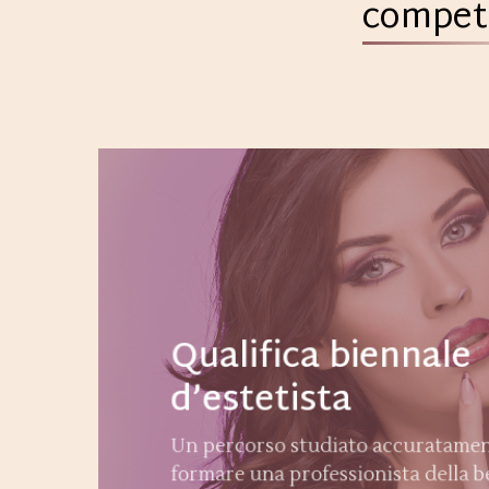
compet
Qualifica biennale
d’estetista
Un percorso studiato accuratamen
formare una professionista della be