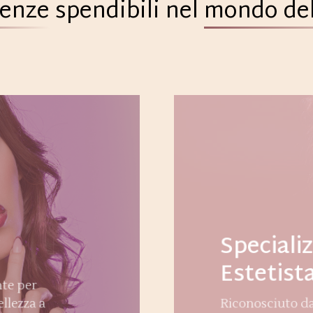
enze
spendibili nel
mondo del
Speciali
Estetist
te per
llezza a
Riconosciuto da